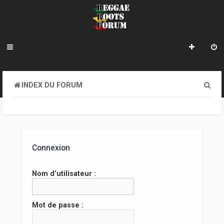
R
INDEX DU FORUM
e
c
h
e
Connexion
r
Nom d’utilisateur :
c
h
Mot de passe :
e