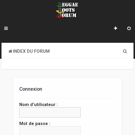
R
INDEX DU FORUM
e
c
h
e
Connexion
r
Nom d’utilisateur :
c
h
Mot de passe :
e