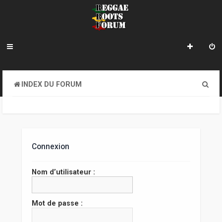
R
INDEX DU FORUM
e
c
h
e
Connexion
r
Nom d’utilisateur :
c
h
Mot de passe :
e