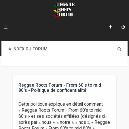
R
INDEX DU FORUM
e
c
h
e
Reggae Roots Forum - From 60's to mid
80's - Politique de confidentialité
r
c
Cette politique explique en détail comment
« Reggae Roots Forum - From 60's to mid
h
80's » et ses sociétés affiliées (désignés ci-
e
après par « nous », « notre », « nos », « Reggae
Roots Forum - From 60's to mid 80's »,