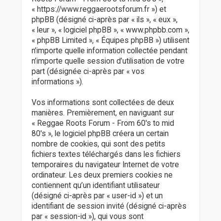
r
« https://www.reggaerootsforum.fr ») et
phpBB (désigné ci-après par « ils », « eux »,
« leur », « logiciel phpBB », « www.phpbb.com »,
« phpBB Limited », « Équipes phpBB ») utilisent
n’importe quelle information collectée pendant
n’importe quelle session d’utilisation de votre
part (désignée ci-après par « vos
informations »).
Vos informations sont collectées de deux
manières. Premièrement, en naviguant sur
« Reggae Roots Forum - From 60's to mid
80's », le logiciel phpBB créera un certain
nombre de cookies, qui sont des petits
fichiers textes téléchargés dans les fichiers
temporaires du navigateur Internet de votre
ordinateur. Les deux premiers cookies ne
contiennent qu’un identifiant utilisateur
(désigné ci-après par « user-id ») et un
identifiant de session invité (désigné ci-après
par « session-id »), qui vous sont