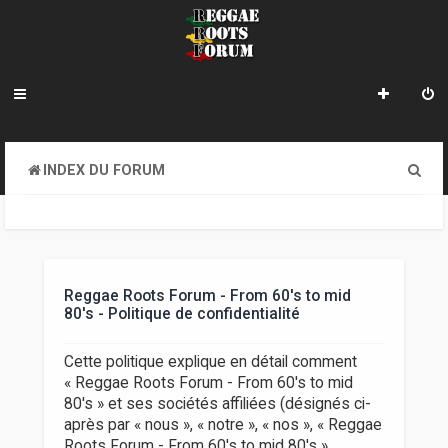
R
INDEX DU FORUM
e
c
h
e
Reggae Roots Forum - From 60's to mid
80's - Politique de confidentialité
r
c
Cette politique explique en détail comment
« Reggae Roots Forum - From 60's to mid
h
80's » et ses sociétés affiliées (désignés ci-
e
après par « nous », « notre », « nos », « Reggae
Roots Forum - From 60's to mid 80's »,