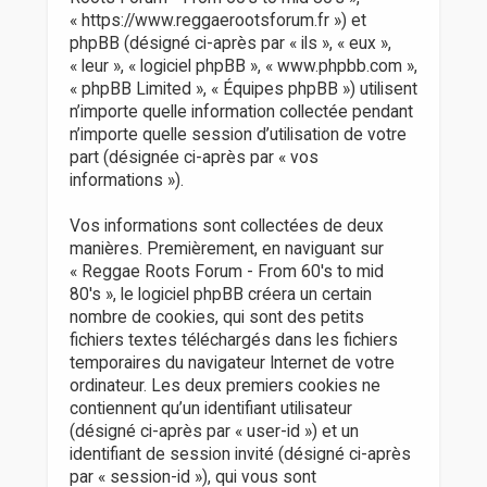
r
« https://www.reggaerootsforum.fr ») et
phpBB (désigné ci-après par « ils », « eux »,
« leur », « logiciel phpBB », « www.phpbb.com »,
« phpBB Limited », « Équipes phpBB ») utilisent
n’importe quelle information collectée pendant
n’importe quelle session d’utilisation de votre
part (désignée ci-après par « vos
informations »).
Vos informations sont collectées de deux
manières. Premièrement, en naviguant sur
« Reggae Roots Forum - From 60's to mid
80's », le logiciel phpBB créera un certain
nombre de cookies, qui sont des petits
fichiers textes téléchargés dans les fichiers
temporaires du navigateur Internet de votre
ordinateur. Les deux premiers cookies ne
contiennent qu’un identifiant utilisateur
(désigné ci-après par « user-id ») et un
identifiant de session invité (désigné ci-après
par « session-id »), qui vous sont