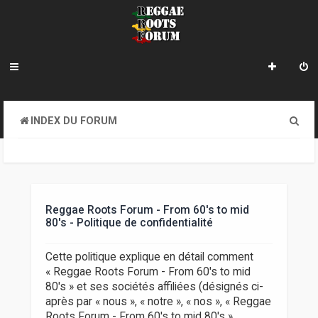
R
INDEX DU FORUM
e
c
h
e
Reggae Roots Forum - From 60's to mid
80's - Politique de confidentialité
r
c
Cette politique explique en détail comment
« Reggae Roots Forum - From 60's to mid
h
80's » et ses sociétés affiliées (désignés ci-
e
après par « nous », « notre », « nos », « Reggae
Roots Forum - From 60's to mid 80's »,