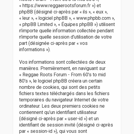
r
« https://www.reggaerootsforum.fr ») et
phpBB (désigné ci-après par « ils », « eux »,
« leur », « logiciel phpBB », « www.phpbb.com »,
« phpBB Limited », « Équipes phpBB ») utilisent
n’importe quelle information collectée pendant
n’importe quelle session d’utilisation de votre
part (désignée ci-après par « vos
informations »).
Vos informations sont collectées de deux
manières. Premièrement, en naviguant sur
« Reggae Roots Forum - From 60's to mid
80's », le logiciel phpBB créera un certain
nombre de cookies, qui sont des petits
fichiers textes téléchargés dans les fichiers
temporaires du navigateur Internet de votre
ordinateur. Les deux premiers cookies ne
contiennent qu’un identifiant utilisateur
(désigné ci-après par « user-id ») et un
identifiant de session invité (désigné ci-après
par « session-id »), qui vous sont