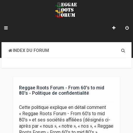
R
INDEX DU FORUM
e
c
h
e
Reggae Roots Forum - From 60's to mid
80's - Politique de confidentialité
r
c
Cette politique explique en détail comment
« Reggae Roots Forum - From 60's to mid
h
80's » et ses sociétés affiliées (désignés ci-
e
après par « nous », « notre », « nos », « Reggae
Roots Forum - From 60's to mid 80's »,