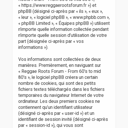
r
« https://www.reggaerootsforum.fr ») et
phpBB (désigné ci-après par « ils », « eux »,
« leur », « logiciel phpBB », « www.phpbb.com »,
« phpBB Limited », « Équipes phpBB ») utilisent
n’importe quelle information collectée pendant
n’importe quelle session d’utilisation de votre
part (désignée ci-après par « vos
informations »).
Vos informations sont collectées de deux
manières. Premièrement, en naviguant sur
« Reggae Roots Forum - From 60's to mid
80's », le logiciel phpBB créera un certain
nombre de cookies, qui sont des petits
fichiers textes téléchargés dans les fichiers
temporaires du navigateur Internet de votre
ordinateur. Les deux premiers cookies ne
contiennent qu’un identifiant utilisateur
(désigné ci-après par « user-id ») et un
identifiant de session invité (désigné ci-après
par « session-id »), qui vous sont