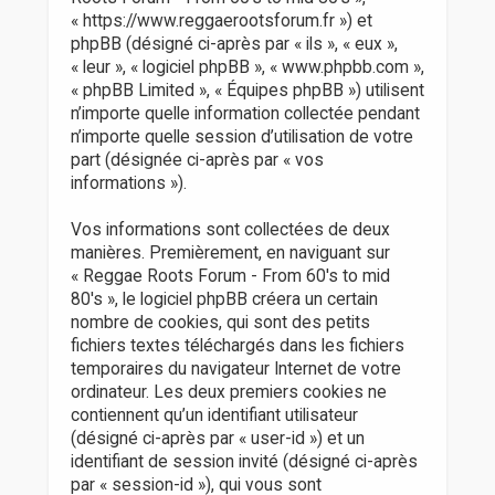
r
« https://www.reggaerootsforum.fr ») et
phpBB (désigné ci-après par « ils », « eux »,
« leur », « logiciel phpBB », « www.phpbb.com »,
« phpBB Limited », « Équipes phpBB ») utilisent
n’importe quelle information collectée pendant
n’importe quelle session d’utilisation de votre
part (désignée ci-après par « vos
informations »).
Vos informations sont collectées de deux
manières. Premièrement, en naviguant sur
« Reggae Roots Forum - From 60's to mid
80's », le logiciel phpBB créera un certain
nombre de cookies, qui sont des petits
fichiers textes téléchargés dans les fichiers
temporaires du navigateur Internet de votre
ordinateur. Les deux premiers cookies ne
contiennent qu’un identifiant utilisateur
(désigné ci-après par « user-id ») et un
identifiant de session invité (désigné ci-après
par « session-id »), qui vous sont