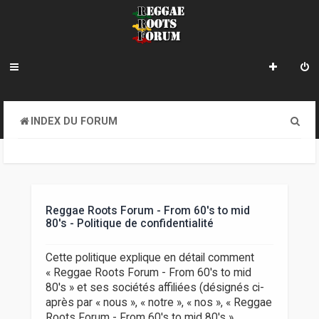
R
INDEX DU FORUM
e
c
h
e
Reggae Roots Forum - From 60's to mid
80's - Politique de confidentialité
r
c
Cette politique explique en détail comment
« Reggae Roots Forum - From 60's to mid
h
80's » et ses sociétés affiliées (désignés ci-
e
après par « nous », « notre », « nos », « Reggae
Roots Forum - From 60's to mid 80's »,