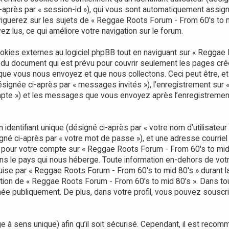
ci-après par « session-id »), qui vous sont automatiquement assign
iguerez sur les sujets de « Reggae Roots Forum - From 60's to mid
ez lus, ce qui améliore votre navigation sur le forum.
ies externes au logiciel phpBB tout en naviguant sur « Reggae R
 du document qui est prévu pour couvrir seulement les pages cré
ue vous nous envoyez et que nous collectons. Ceci peut être, et n’
(désignée ci-après par « messages invités »), l’enregistrement su
ompte ») et les messages que vous envoyez après l’enregistrement
dentifiant unique (désigné ci-après par « votre nom d’utilisateur
gné ci-après par « votre mot de passe »), et une adresse courriel
ons pour votre compte sur « Reggae Roots Forum - From 60's to mid
s le pays qui nous héberge. Toute information en-dehors de votre
uise par « Reggae Roots Forum - From 60's to mid 80's » durant l
crétion de « Reggae Roots Forum - From 60's to mid 80's ». Dans to
hée publiquement. De plus, dans votre profil, vous pouvez souscri
 à sens unique) afin qu’il soit sécurisé. Cependant, il est reco