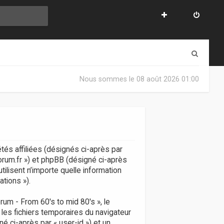
R
e
Nous sommes le 08 août 2026 01:00
c
h
e
r
c
tés affiliées (désignés ci-après par
orum.fr ») et phpBB (désigné ci-après
h
utilisent n’importe quelle information
e
ations »).
r
um - From 60's to mid 80's », le
 les fichiers temporaires du navigateur
né ci-après par « user-id ») et un