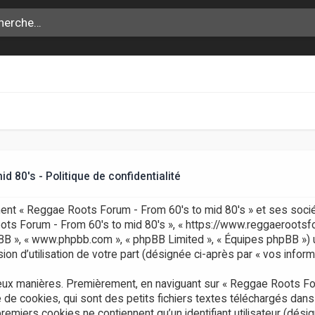
 80's - Politique de confidentialité
ment « Reggae Roots Forum - From 60's to mid 80's » et ses socié
Roots Forum - From 60's to mid 80's », « https://www.reggaerootsf
l phpBB », « www.phpbb.com », « phpBB Limited », « Équipes phpBB ») 
on d’utilisation de votre part (désignée ci-après par « vos inform
eux manières. Premièrement, en naviguant sur « Reggae Roots For
 de cookies, qui sont des petits fichiers textes téléchargés dans
remiers cookies ne contiennent qu’un identifiant utilisateur (désig