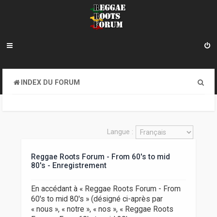
R
INDEX DU FORUM
e
c
h
Langue :
e
Reggae Roots Forum - From 60's to mid
r
80's - Enregistrement
c
h
En accédant à « Reggae Roots Forum - From
60's to mid 80's » (désigné ci-après par
e
« nous », « notre », « nos », « Reggae Roots