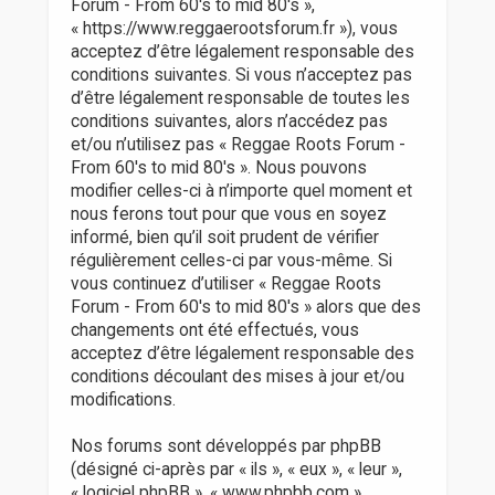
r
Forum - From 60's to mid 80's »,
« https://www.reggaerootsforum.fr »), vous
acceptez d’être légalement responsable des
conditions suivantes. Si vous n’acceptez pas
d’être légalement responsable de toutes les
conditions suivantes, alors n’accédez pas
et/ou n’utilisez pas « Reggae Roots Forum -
From 60's to mid 80's ». Nous pouvons
modifier celles-ci à n’importe quel moment et
nous ferons tout pour que vous en soyez
informé, bien qu’il soit prudent de vérifier
régulièrement celles-ci par vous-même. Si
vous continuez d’utiliser « Reggae Roots
Forum - From 60's to mid 80's » alors que des
changements ont été effectués, vous
acceptez d’être légalement responsable des
conditions découlant des mises à jour et/ou
modifications.
Nos forums sont développés par phpBB
(désigné ci-après par « ils », « eux », « leur »,
« logiciel phpBB », « www.phpbb.com »,