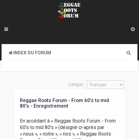
R
INDEX DU FORUM
e
c
h
Langue :
e
Reggae Roots Forum - From 60's to mid
r
80's - Enregistrement
c
h
En accédant à « Reggae Roots Forum - From
60's to mid 80's » (désigné ci-après par
e
« nous », « notre », « nos », « Reggae Roots