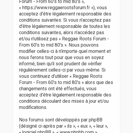
r
Forum - From 60's to mid 80's »,
« https://www.reggaerootsforum.fr »), vous
acceptez d’être légalement responsable des
conditions suivantes. Si vous n’acceptez pas
d’être légalement responsable de toutes les
conditions suivantes, alors n’accédez pas
et/ou n’utilisez pas « Reggae Roots Forum -
From 60's to mid 80's ». Nous pouvons
modifier celles-ci à n’importe quel moment et
nous ferons tout pour que vous en soyez
informé, bien qu’il soit prudent de vérifier
régulièrement celles-ci par vous-même. Si
vous continuez d’utiliser « Reggae Roots
Forum - From 60's to mid 80's » alors que des
changements ont été effectués, vous
acceptez d’être légalement responsable des
conditions découlant des mises à jour et/ou
modifications.
Nos forums sont développés par phpBB
(désigné ci-après par « ils », « eux », « leur »,
« logiciel phpBB », « www.phpbb.com »,