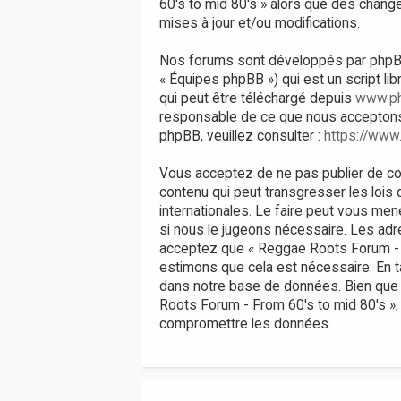
60's to mid 80's » alors que des chan
mises à jour et/ou modifications.
Nos forums sont développés par phpBB (d
« Équipes phpBB ») qui est un script li
qui peut être téléchargé depuis
www.p
responsable de ce que nous acceptons
phpBB, veuillez consulter :
https://www
Vous acceptez de ne pas publier de con
contenu qui peut transgresser les lois
internationales. Le faire peut vous men
si nous le jugeons nécessaire. Les ad
acceptez que « Reggae Roots Forum - Fr
estimons que cela est nécessaire. En 
dans notre base de données. Bien que 
Roots Forum - From 60's to mid 80's »,
compromettre les données.