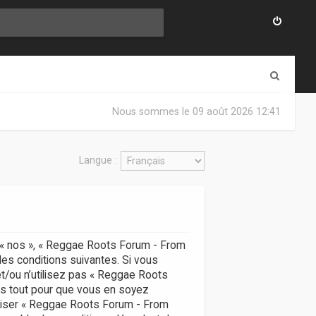
R
e
Nous sommes le 09 août 2026 12:41
c
h
Langue :
e
r
c
h
, « nos », « Reggae Roots Forum - From
e
des conditions suivantes. Si vous
r
t/ou n’utilisez pas « Reggae Roots
ns tout pour que vous en soyez
utiliser « Reggae Roots Forum - From