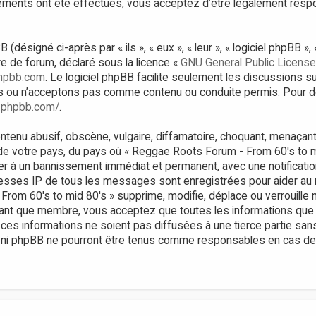
gements ont été effectués, vous acceptez d’être légalement res
ésigné ci-après par « ils », « eux », « leur », « logiciel phpBB 
bre de forum, déclaré sous la licence «
GNU General Public License
hpbb.com
. Le logiciel phpBB facilite seulement les discussions s
 ou n’acceptons pas comme contenu ou conduite permis. Pour de
.phpbb.com/
.
tenu abusif, obscène, vulgaire, diffamatoire, choquant, menaçant,
 de votre pays, du pays où « Reggae Roots Forum - From 60's to m
er à un bannissement immédiat et permanent, avec une notificatio
resses IP de tous les messages sont enregistrées pour aider au
om 60's to mid 80's » supprime, modifie, déplace ou verrouille n
tant que membre, vous acceptez que toutes les informations que
ces informations ne soient pas diffusées à une tierce partie sa
 ni phpBB ne pourront être tenus comme responsables en cas de t