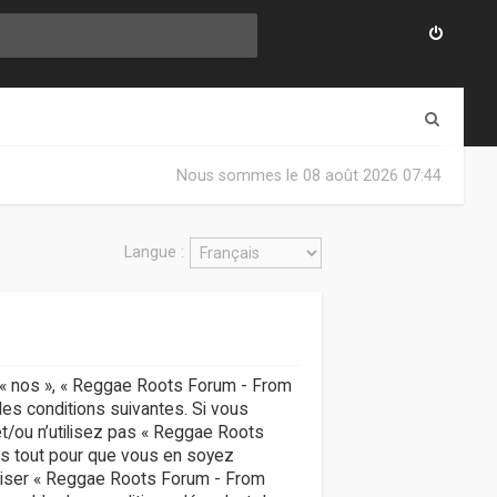
R
e
Nous sommes le 08 août 2026 07:44
c
h
Langue :
e
r
c
h
, « nos », « Reggae Roots Forum - From
e
des conditions suivantes. Si vous
r
t/ou n’utilisez pas « Reggae Roots
ns tout pour que vous en soyez
utiliser « Reggae Roots Forum - From