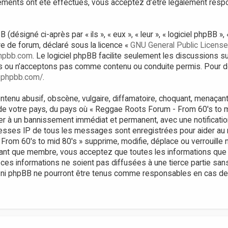
gements ont été effectués, vous acceptez d’être légalement res
ésigné ci-après par « ils », « eux », « leur », « logiciel phpBB 
bre de forum, déclaré sous la licence «
GNU General Public License
hpbb.com
. Le logiciel phpBB facilite seulement les discussions s
 ou n’acceptons pas comme contenu ou conduite permis. Pour de
.phpbb.com/
.
tenu abusif, obscène, vulgaire, diffamatoire, choquant, menaçant,
 de votre pays, du pays où « Reggae Roots Forum - From 60's to m
er à un bannissement immédiat et permanent, avec une notificatio
resses IP de tous les messages sont enregistrées pour aider au
om 60's to mid 80's » supprime, modifie, déplace ou verrouille n
tant que membre, vous acceptez que toutes les informations que
ces informations ne soient pas diffusées à une tierce partie sa
 ni phpBB ne pourront être tenus comme responsables en cas de t