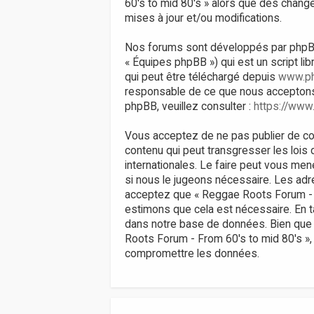
60's to mid 80's » alors que des chan
mises à jour et/ou modifications.
Nos forums sont développés par phpBB (d
« Équipes phpBB ») qui est un script li
qui peut être téléchargé depuis
www.p
responsable de ce que nous acceptons
phpBB, veuillez consulter :
https://www
Vous acceptez de ne pas publier de con
contenu qui peut transgresser les lois
internationales. Le faire peut vous men
si nous le jugeons nécessaire. Les ad
acceptez que « Reggae Roots Forum - Fr
estimons que cela est nécessaire. En 
dans notre base de données. Bien que 
Roots Forum - From 60's to mid 80's »,
compromettre les données.