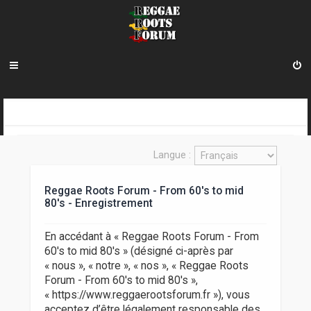
R
INDEX DU FORUM
e
Langue :
c
h
Reggae Roots Forum - From 60's to mid
80's - Enregistrement
e
r
En accédant à « Reggae Roots Forum - From
c
60's to mid 80's » (désigné ci-après par
« nous », « notre », « nos », « Reggae Roots
h
Forum - From 60's to mid 80's »,
e
« https://www.reggaerootsforum.fr »), vous
acceptez d’être légalement responsable des