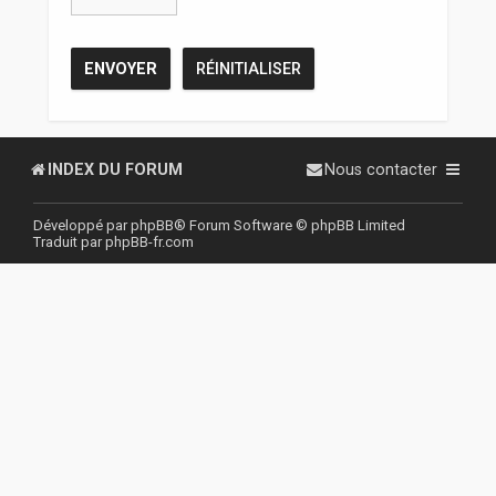
r
INDEX DU FORUM
Nous contacter
Développé par
phpBB
® Forum Software © phpBB Limited
Traduit par
phpBB-fr.com