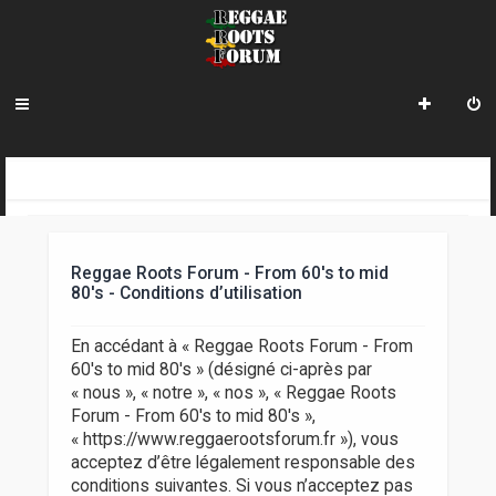
R
INDEX DU FORUM
e
c
Reggae Roots Forum - From 60's to mid
h
80's - Conditions d’utilisation
e
En accédant à « Reggae Roots Forum - From
r
60's to mid 80's » (désigné ci-après par
« nous », « notre », « nos », « Reggae Roots
c
Forum - From 60's to mid 80's »,
h
« https://www.reggaerootsforum.fr »), vous
acceptez d’être légalement responsable des
e
conditions suivantes. Si vous n’acceptez pas