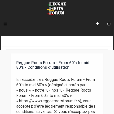
R
INDEX DU FORUM
e
c
Reggae Roots Forum - From 60's to mid
h
80's - Conditions d’utilisation
e
En accédant à « Reggae Roots Forum - From
r
60's to mid 80's » (désigné ci-après par
« nous », « notre », « nos », « Reggae Roots
c
Forum - From 60's to mid 80's »,
h
« https://www.reggaerootsforum.fr »), vous
acceptez d’être légalement responsable des
e
conditions suivantes. Si vous n’acceptez pas