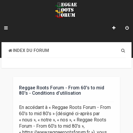
R
INDEX DU FORUM
e
c
h
e
Reggae Roots Forum - From 60's to mid
80's - Conditions d’utilisation
r
c
En accédant à « Reggae Roots Forum - From
60's to mid 80's » (désigné ci-après par
h
« nous », « notre », « nos », « Reggae Roots
e
Forum - From 60's to mid 80's »,
« https://www.reggaerootsforum.fr »), vous