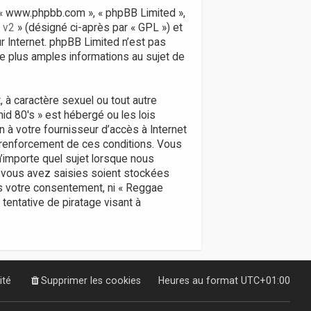
», « www.phpbb.com », « phpBB Limited »,
 v2
» (désigné ci-après par « GPL ») et
ur Internet. phpBB Limited n’est pas
 plus amples informations au sujet de
 à caractère sexuel ou tout autre
id 80's » est hébergé ou les lois
n à votre fournisseur d’accès à Internet
 renforcement de ces conditions. Vous
’importe quel sujet lorsque nous
 vous avez saisies soient stockées
ns votre consentement, ni « Reggae
entative de piratage visant à
ité
Supprimer les cookies
Heures au format
UTC+01:00