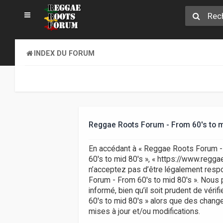
INDEX DU FORUM
Reggae Roots Forum - From 60's to mid
En accédant à « Reggae Roots Forum - F
60's to mid 80's », « https://www.regg
n’acceptez pas d’être légalement respo
Forum - From 60's to mid 80's ». Nous 
informé, bien qu’il soit prudent de vér
60's to mid 80's » alors que des chan
mises à jour et/ou modifications.