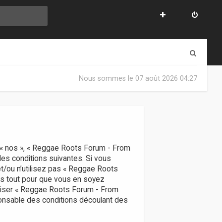
R
e
Nous sommes le 07 août 2026 04:27
c
h
e
r
c
, « nos », « Reggae Roots Forum - From
des conditions suivantes. Si vous
h
t/ou n’utilisez pas « Reggae Roots
e
ns tout pour que vous en soyez
utiliser « Reggae Roots Forum - From
r
ponsable des conditions découlant des