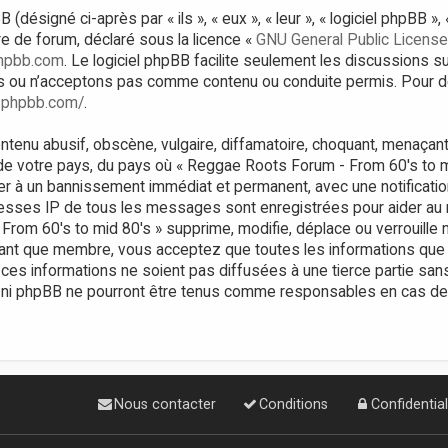
ésigné ci-après par « ils », « eux », « leur », « logiciel phpBB 
bre de forum, déclaré sous la licence «
GNU General Public License
hpbb.com
. Le logiciel phpBB facilite seulement les discussions s
 ou n’acceptons pas comme contenu ou conduite permis. Pour de
.phpbb.com/
.
tenu abusif, obscène, vulgaire, diffamatoire, choquant, menaçant,
 de votre pays, du pays où « Reggae Roots Forum - From 60's to m
er à un bannissement immédiat et permanent, avec une notificatio
resses IP de tous les messages sont enregistrées pour aider au
om 60's to mid 80's » supprime, modifie, déplace ou verrouille n
tant que membre, vous acceptez que toutes les informations que
ces informations ne soient pas diffusées à une tierce partie sa
 ni phpBB ne pourront être tenus comme responsables en cas de t
Nous contacter
Conditions
Confidential