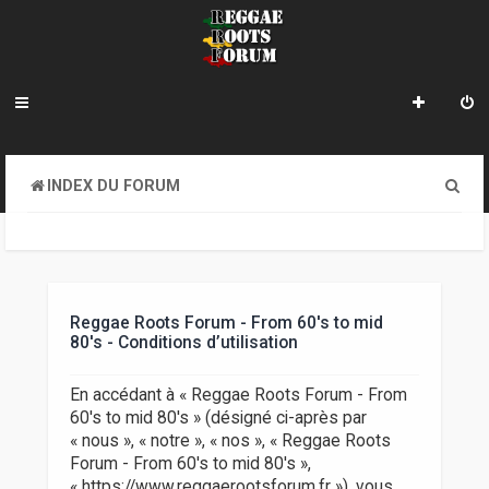
R
INDEX DU FORUM
e
c
h
e
Reggae Roots Forum - From 60's to mid
80's - Conditions d’utilisation
r
c
En accédant à « Reggae Roots Forum - From
60's to mid 80's » (désigné ci-après par
h
« nous », « notre », « nos », « Reggae Roots
e
Forum - From 60's to mid 80's »,
« https://www.reggaerootsforum.fr »), vous