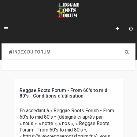
R
INDEX DU FORUM
e
c
h
e
Reggae Roots Forum - From 60's to mid
80's - Conditions d’utilisation
r
c
En accédant à « Reggae Roots Forum - From
60's to mid 80's » (désigné ci-après par
h
« nous », « notre », « nos », « Reggae Roots
e
Forum - From 60's to mid 80's »,
« https://www.reggaerootsforum.fr »), vous