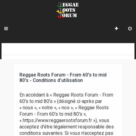
R
INDEX DU FORUM
e
c
Reggae Roots Forum - From 60's to mid
h
80's - Conditions d’utilisation
e
En accédant à « Reggae Roots Forum - From
r
60's to mid 80's » (désigné ci-après par
« nous », « notre », « nos », « Reggae Roots
c
Forum - From 60's to mid 80's »,
h
« https://www.reggaerootsforum.fr »), vous
acceptez d’être légalement responsable des
e
conditions suivantes. Si vous n’acceptez pas