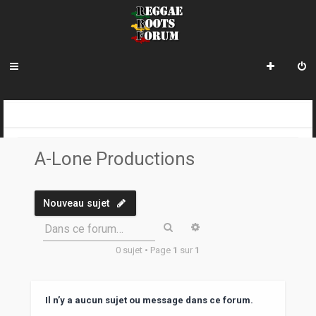
R
INDEX DU FORUM
REGGAE ROOTS DISCOVERY
LE COIN DES ARCHIVISTES
LES LABELS
A-LONE PRODUCTIONS
e
A-Lone Productions
c
h
Nouveau sujet
e
Rechercher
Recherche avancée
Dans ce forum…
r
0 sujet • Page
1
sur
1
c
h
e
Il n’y a aucun sujet ou message dans ce forum.