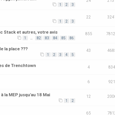
24
213
1
2
3
22
324
1
2
3
c Stack et autres, votre avis
855
781
1
…
82
83
84
85
86
de la place ???
43
468
1
2
3
4
5
les de Trenchtown
4
83
6
92
 à la MEP jusqu'au 18 Mai
12
200
1
2
65
781