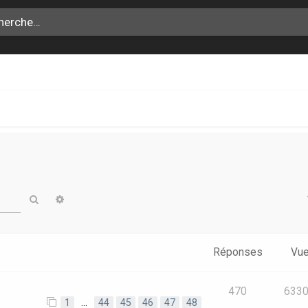
Rechercher
Recherche avancée
Réponses
Vu
470
633
1
…
44
45
46
47
48