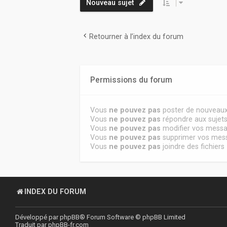
Nouveau sujet
Retourner à l’index du forum
Permissions du forum
Vous
ne pouvez pas
poster de nouveaux
Vous
ne pouvez pas
répondre aux sujet
Vous
ne pouvez pas
modifier vos mess
Vous
ne pouvez pas
supprimer vos mes
Vous
ne pouvez pas
joindre des fichiers
INDEX DU FORUM
Développé par
phpBB
® Forum Software © phpBB Limited
Traduit par
phpBB-fr.com