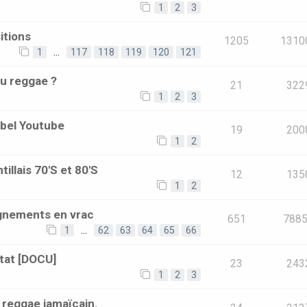
1
2
3
itions
1205
1310
1
…
117
118
119
120
121
du reggae ?
21
322
1
2
3
bel Youtube
19
200
1
2
illais 70'S et 80'S
12
135
1
2
ignements en vrac
651
788
1
…
62
63
64
65
66
tat [DOCU]
23
243
1
2
3
reggae jamaïcain.