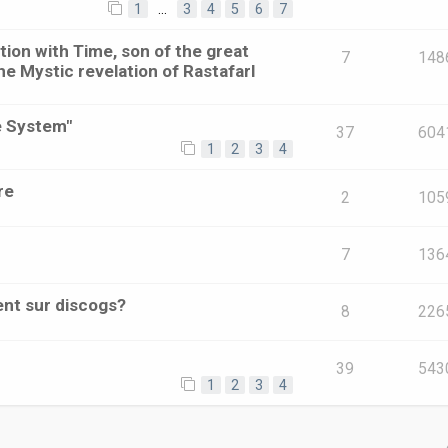
1
…
3
4
5
6
7
ion with Time, son of the great
7
148
he Mystic revelation of RastafarI
e System"
37
604
1
2
3
4
re
2
105
7
136
ent sur discogs?
8
226
39
543
1
2
3
4