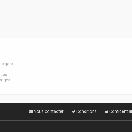
 sujets
s
ages
sages
Nous contacter
Conditions
Confidential