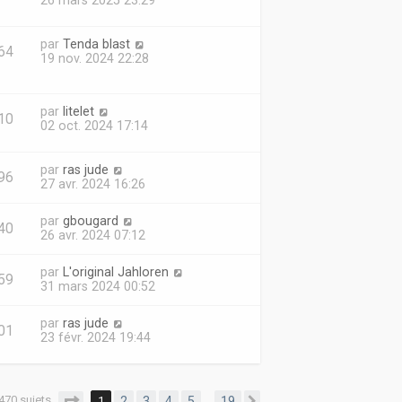
26 mars 2025 23:29
par
Tenda blast
64
19 nov. 2024 22:28
par
litelet
10
02 oct. 2024 17:14
par
ras jude
96
27 avr. 2024 16:26
par
gbougard
40
26 avr. 2024 07:12
par
L'original Jahloren
59
31 mars 2024 00:52
par
ras jude
01
23 févr. 2024 19:44
470 sujets
Page
1
sur
19
1
2
3
4
5
19
…