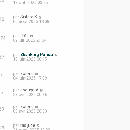
73
18 oct. 2025 03:25
par
SistarolK
10
06 août 2025 18:08
par
ITAL
274
09 juil. 2025 21:04
par
Skanking Panda
57
10 juin 2025 00:15
par
zonard
41
04 juin 2025 17:09
par
gbougard
15
28 avr. 2025 00:36
par
zonard
63
03 avr. 2025 20:33
par
ras jude
29