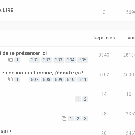
A LIRE
0
569
Réponses
Vu
i de te présenter ici
3340
2813
1
…
331
332
333
334
335
e en ce moment même, j'écoute ça !
5102
4630
1
…
507
508
509
510
511
14
101
1
2
28
235
1
2
3
our !
20
246