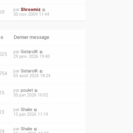
par
Shroomiz
69
30 nov. 2009 11:44
es
Dernier message
par
SistarolK
525
29 janv. 2026 19:40
par
SistarolK
754
05 août 2026 18:24
par
poulet
15
30 juin 2026 10:02
par
Shalie
23
15 juin 2026 11:19
par
Shalie
74