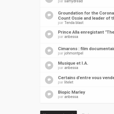
par
samydread
Groundation for the Coronat
Count Ossie and leader of t
par
Tenda blast
Prince Alla enregistant "Th
par
anbessa
Cimarons : film documentai
par
johmontpel
Musique et I.A.
par
anbessa
Certains d'entre vous vend
par
litelet
Biopic Marley
par
anbessa