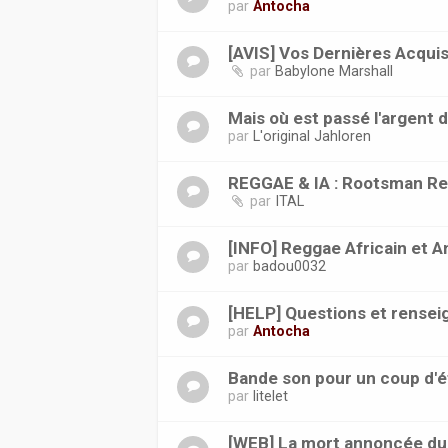
par
Antocha
[AVIS] Vos Dernières Acquis
par
Babylone Marshall
Mais où est passé l'argent 
par
L'original Jahloren
REGGAE & IA : Rootsman Re
par
ITAL
[INFO] Reggae Africain et Ant
par
badou0032
[HELP] Questions et rense
par
Antocha
Bande son pour un coup d'é
par
litelet
[WEB] La mort annoncée du 