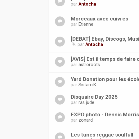
par
Antocha
Morceaux avec cuivres
par
Etienne
[DEBAT] Ebay, Discogs, Musi
par
Antocha
[AVIS] Est il temps de faire 
par
astroroots
Yard Donation pour les éco
par
SistarolK
Disquaire Day 2025
par
ras jude
EXPO photo - Dennis Morris
par
zonard
Les tunes reggae soulfull