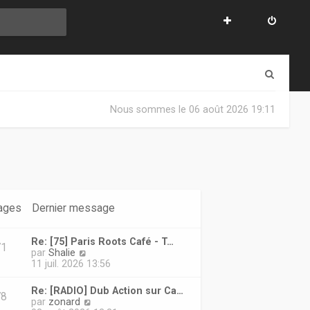
R
e
Nous sommes le 06 août 2026 19:11
c
h
e
r
c
ages
Dernier message
h
Re: [75] Paris Roots Café - T…
e
71
V
par
Shalie
o
11 juil. 2026 13:56
r
i
r
Re: [RADIO] Dub Action sur Ca…
78
l
V
par
zonard
e