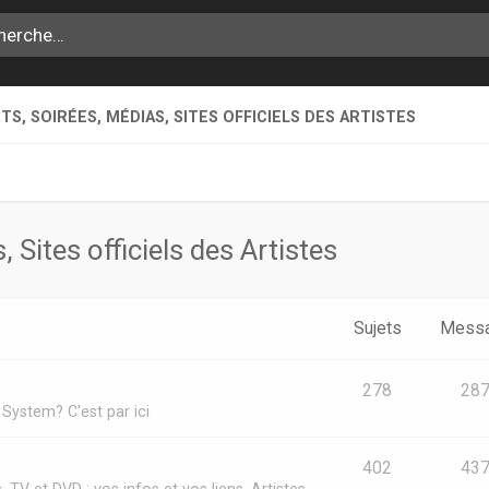
S, SOIRÉES, MÉDIAS, SITES OFFICIELS DES ARTISTES
 Sites officiels des Artistes
Sujets
Mess
278
28
System? C'est par ici
402
43