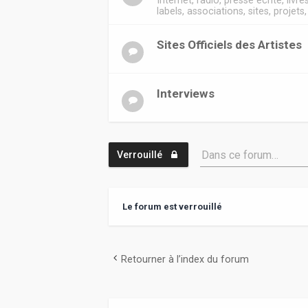
Internet, radio, presse écrite, livre
labels, associations, sites, projets
Sites Officiels des Artistes
Interviews
Dans ce forum…
Verrouillé
Le forum est verrouillé
Retourner à l’index du forum