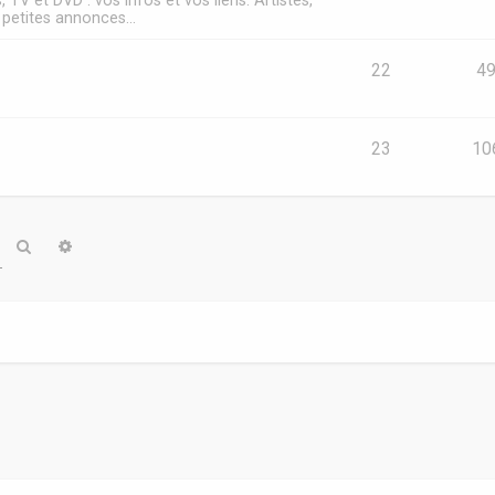
s, TV et DVD : vos infos et vos liens. Artistes,
, petites annonces...
22
4
23
10
Rechercher
Recherche avancée