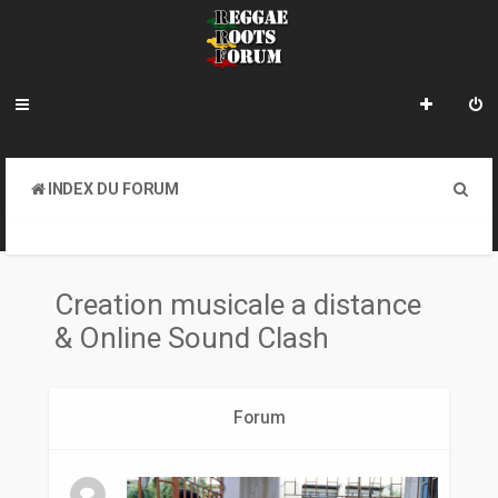
R
INDEX DU FORUM
e
CREATION MUSICALE A DISTANCE & ONLINE SOUND CLASH
c
h
Creation musicale a distance
e
& Online Sound Clash
r
c
Forum
h
e