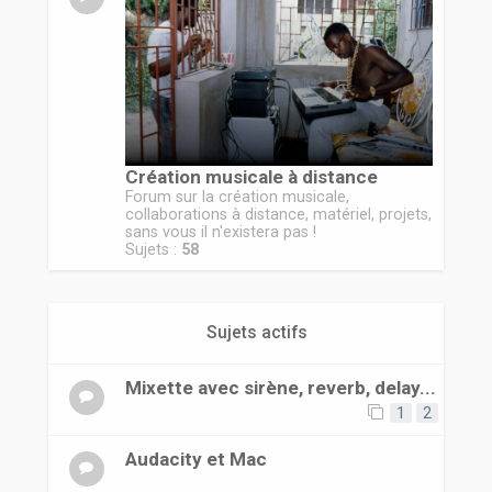
r
Création musicale à distance
Forum sur la création musicale,
collaborations à distance, matériel, projets,
sans vous il n'existera pas !
Sujets :
58
Sujets actifs
Mixette avec sirène, reverb, delay...
1
2
Audacity et Mac