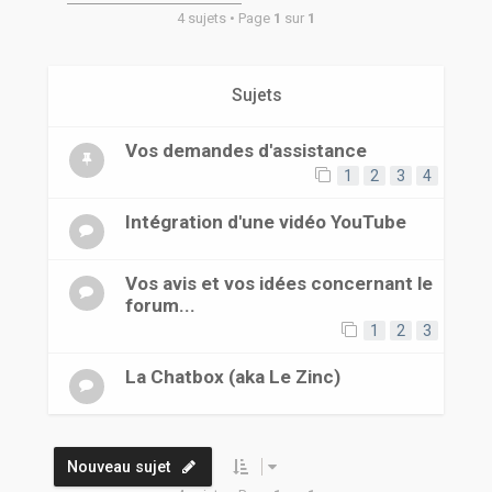
r
4 sujets • Page
1
sur
1
Sujets
Vos demandes d'assistance
1
2
3
4
Intégration d'une vidéo YouTube
Vos avis et vos idées concernant le
forum...
1
2
3
La Chatbox (aka Le Zinc)
Nouveau sujet