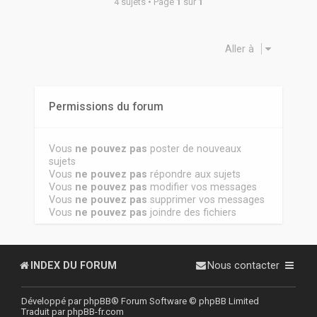
4 sujets • Page
1
sur
1
Aller à
Permissions du forum
Vous
ne pouvez pas
poster de nouveaux
sujets
Vous
ne pouvez pas
répondre aux sujets
Vous
ne pouvez pas
modifier vos messages
Vous
ne pouvez pas
supprimer vos messages
Vous
ne pouvez pas
joindre des fichiers
INDEX DU FORUM
Nous contacter
Développé par
phpBB
® Forum Software © phpBB Limited
Traduit par
phpBB-fr.com