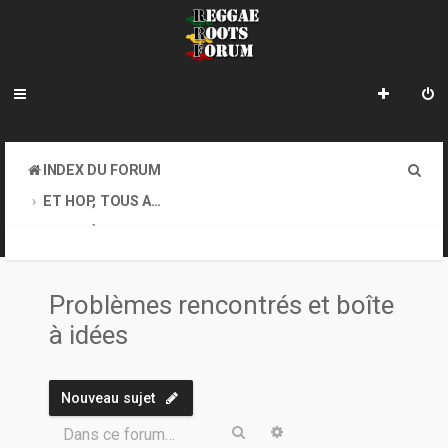
R
INDEX DU FORUM
e
ET HOP, TOUS AU COFFEE-SHOP. GOOD VIBES EXIGEES !
c
PROBLÈMES RENCONTRÉS ET BOÎTE À IDÉES
h
e
Problèmes rencontrés et boîte
r
à idées
c
h
Nouveau sujet
e
Rechercher
Recherche avancée
Dans ce forum…