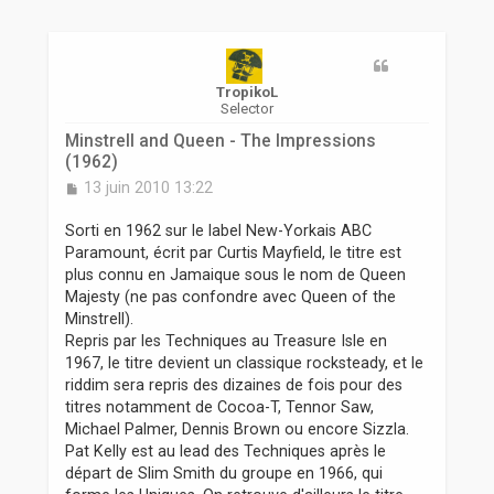
r
TropikoL
Selector
Minstrell and Queen - The Impressions
(1962)
M
13 juin 2010 13:22
e
s
Sorti en 1962 sur le label New-Yorkais ABC
s
Paramount, écrit par Curtis Mayfield, le titre est
a
plus connu en Jamaique sous le nom de Queen
g
Majesty (ne pas confondre avec Queen of the
e
Minstrell).
Repris par les Techniques au Treasure Isle en
1967, le titre devient un classique rocksteady, et le
riddim sera repris des dizaines de fois pour des
titres notamment de Cocoa-T, Tennor Saw,
Michael Palmer, Dennis Brown ou encore Sizzla.
Pat Kelly est au lead des Techniques après le
départ de Slim Smith du groupe en 1966, qui