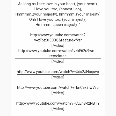
As long as I see love in your heart, (your heart),
I love you too, (honest I do),
Hmmmm..(your majesty), hmmmm..(your majesty)
Ohh I love you too, (your majesty)
Hmmmm queen majesty…”
http://www.youtube.com/watch?
v=xFpz3ll3C3Q&feature=fvsr
[/video]
http://www.youtube.com/watch?v=kF62u9wn ...
re=related
[/video]
http://www.youtube.com/watch?v=Uds2JNoqsvc
[/video]
http://www.youtube.com/watch?v=bnCex9IwVsc
[/video]
http://www.youtube.com/watch?v=CLEn8R2NBTY
[/video]