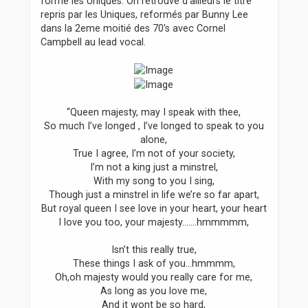
forme les Uniques. On retrouve d'ailleurs le titre
repris par les Uniques, reformés par Bunny Lee
dans la 2eme moitié des 70's avec Cornel
Campbell au lead vocal.
“Queen majesty, may I speak with thee,
So much I’ve longed , I’ve longed to speak to you
alone,
True I agree, I’m not of your society,
I’m not a king just a minstrel,
With my song to you I sing,
Though just a minstrel in life we’re so far apart,
But royal queen I see love in your heart, your heart
I love you too, your majesty…….hmmmmm,
Isn’t this really true,
These things I ask of you…hmmmm,
Oh,oh majesty would you really care for me,
As long as you love me,
And it wont be so hard,