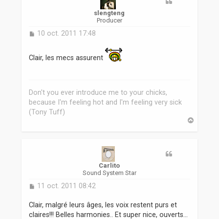
slengteng
Producer
M
10 oct. 2011 17:48
e
s
Clair, les mecs assurent
s
a
g
e
Don't you ever introduce me to your chicks,
because I'm feeling hot and I'm feeling very sick
(Tony Tuff)
H
a
u
t
Carlito
Sound System Star
M
11 oct. 2011 08:42
e
s
Clair, malgré leurs âges, les voix restent purs et
s
claires!!! Belles harmonies.. Et super nice, ouverts...
a