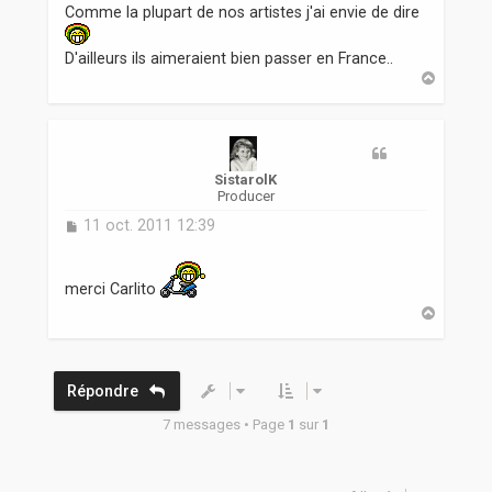
Comme la plupart de nos artistes j'ai envie de dire
g
e
D'ailleurs ils aimeraient bien passer en France..
H
a
u
t
SistarolK
Producer
M
11 oct. 2011 12:39
e
s
s
merci Carlito
a
H
g
a
e
u
t
Répondre
7 messages • Page
1
sur
1