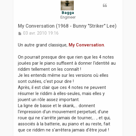
r
Bagga
Engineer
My Conversation (1968 - Bunny "Striker" Lee)
M
03 avr. 2010 19:16
e
s
Un autre grand classique,
My Conversation
.
s
a
On pourrait presque dire que rien que les 4 notes
g
jouées par le piano suffisent à donner l'identité au
e
riddim tellement on les connaît !
Je les entends même sur les versions où elles
sont cutées, c'est pour dire !
Après, il est clair que ces 4 notes ne peuvent
résumer le riddim à elles-seules, mais elles y
jouent un rôle assez important.
La ligne de basse et le skank,... donnent
l'impression d'un mouvement perpetuel, d'une
roue qui ne s'arrête jamais de tourner,... , et qui,
associés à la batterie, au piano et au reste, fait
que ce riddim ne s'arrêtera jamais d'être joué !