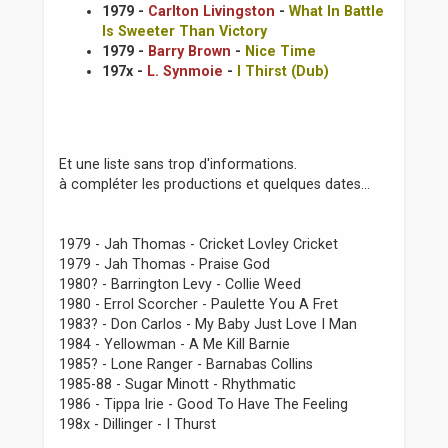
1979 -
Carlton Livingston
-
What In Battle
Is Sweeter Than Victory
1979 -
Barry Brown
-
Nice Time
197x -
L. Synmoie
-
I Thirst (Dub)
Et une liste sans trop d'informations.
à compléter les productions et quelques dates...
1979 - Jah Thomas - Cricket Lovley Cricket
1979 - Jah Thomas - Praise God
1980? - Barrington Levy - Collie Weed
1980 - Errol Scorcher - Paulette You A Fret
1983? - Don Carlos - My Baby Just Love I Man
1984 - Yellowman - A Me Kill Barnie
1985? - Lone Ranger - Barnabas Collins
1985-88 - Sugar Minott - Rhythmatic
1986 - Tippa Irie - Good To Have The Feeling
198x - Dillinger - I Thurst