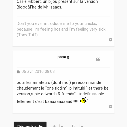
Ossie Hibbert, un bijou présent sur la version
a
Blood&Fire de Mr Isaacs.
g
e
Don't you ever introduce me to your chicks,
because I'm feeling hot and I'm feeling very sick
(Tony Tuff)
H
a
u
t
papa g
M
06 avr. 2010 08:03
e
s
pour les amateurs (dont moi) je recommande
s
chaudemant le "one riddim" lp intitulé "let there be
a
version,rupie edwards & friends"... indefinissable
g
e
tellement c'est baaaaaaaaaad !!!!!
H
a
u
t
Répondre