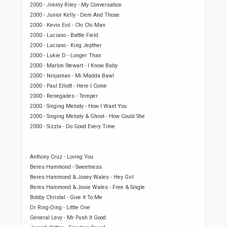
2000 - Jimmy Riley - My Conversation
2000 - Junior Kelly - Dem And Those
2000 - Kevin Evil - Chi Chi Man
2000 - Luciano - Battle Field
2000 - Luciano - King Jepther
2000 - Lukie D - Longer Than
2000 - Marlon Stewart - I Know Baby
2000 - Ninjaman - Mi Madda Bawl
2000 - Paul Elliott - Here I Come
2000 - Renegades - Temper
2000 - Singing Melody - How I Want You
2000 - Singing Melody & Ghost - How Could She
2000 - Sizzla - Do Good Every Time
Anthony Cruz - Loving You
Beres Hammond - Sweetness
Beres Hammond & Josey Wales - Hey Girl
Beres Hammond & Josie Wales - Free & Single
Bobby Christal - Give It To Me
Dr Ring-Ding - Little One
General Levy - Mr Push It Good