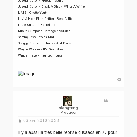
Joseph Cotton - Freedom Sound
Joseph Cotton - Black A Black, White A White
L M S - Ghetto Youth
Levi & High Plain Drifter - Best Collie
Louie Culture - Battlefield
Mickey Simpson - Strange / Version
Sammy Levy - Youth Man
Shaggy & Ravon - Thanks And Praise
Wayne Wonder - It's Over Now
Windel Haye - Haunted House
H
a
u
t
slengteng
Producer
M
03 avr. 2010 20:33
e
s
Il y a aussi la très belle reprise d'Isaacs en 77 pour
s