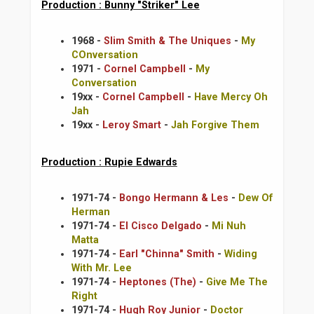
Production : Bunny "Striker" Lee
1968 -
Slim Smith & The Uniques
-
My
COnversation
1971 -
Cornel Campbell
-
My
Conversation
19xx -
Cornel Campbell
-
Have Mercy Oh
Jah
19xx -
Leroy Smart
-
Jah Forgive Them
Production : Rupie Edwards
1971-74 -
Bongo Hermann & Les
-
Dew Of
Herman
1971-74 -
El Cisco Delgado
-
Mi Nuh
Matta
1971-74 -
Earl "Chinna" Smith
-
Widing
With Mr. Lee
1971-74 -
Heptones (The)
-
Give Me The
Right
1971-74 -
Hugh Roy Junior
-
Doctor