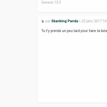
Genesis 12:3
M
par
Skanking Panda
»
22 janv. 2017 14
e
s
Tu t'y prends un peu tard pour faire ta lis
s
a
g
e