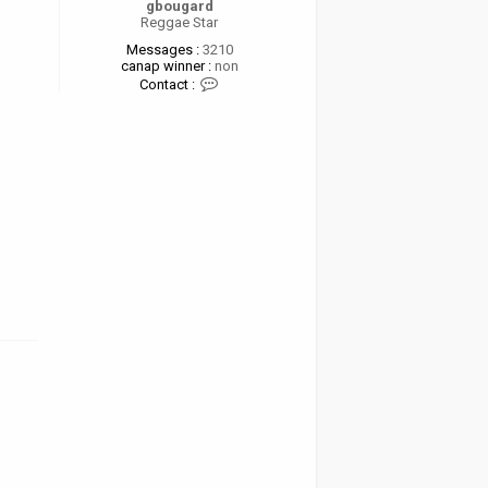
gbougard
Reggae Star
Messages :
3210
canap winner :
non
C
Contact :
o
n
t
a
c
t
e
r
g
b
o
u
g
a
r
d