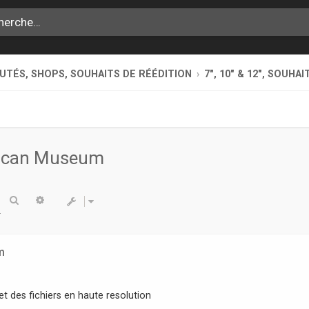
TÉS, SHOPS, SOUHAITS DE RÉÉDITION
7", 10" & 12", SOUHA
frican Museum
Rechercher
Recherche avancée
m
t des fichiers en haute resolution