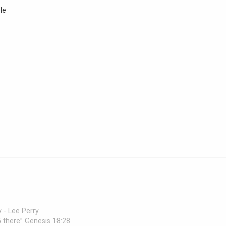
le
 - Lee Perry
 45 there” Genesis 18:28