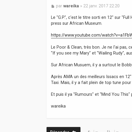
M
par
wareika
»
22 janv. 2017 22:20
e
s
Le "G.P.", c'est le titre sorti en 12" sur "Ful
s
press sur African Museum.
a
g
https://www.youtube.com/watch?v=a1F
e
Le Poor & Clean, très bon. Je ne l'ai pas, c
"If you see my Mary" et "Wailing Rudy", aus
Sur African Musuem, il y a surtout le Bob
Après AMA un des meilleurs Issacs en 12" 
Taxi. Mais, il y a fait plein de top tune po
Et puis il ya "Rumours" et "Mind You This" 
wareika