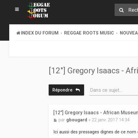
INDEX DU FORUM
REGGAE ROOTS MUSIC
NOUVEAU
[12"] Gregory Isaacs - A
Dans ce sujet…
Répondre
[12"] Gregory Isaacs - African Museu
M
par
gbougard
»
22 janv. 2017 14:34
e
s
Ici aussi des pressages dignes de ce nom e
s