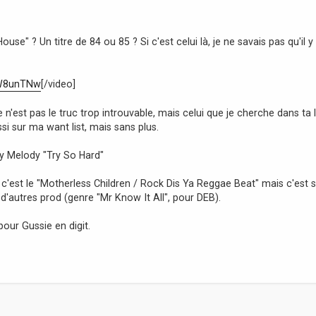
l House" ? Un titre de 84 ou 85 ? Si c'est celui là, je ne savais pas qu'il y
bW8unTNw
[/video]
e n'est pas le truc trop introuvable, mais celui que je cherche dans ta l
si sur ma want list, mais sans plus.
by Melody "Try So Hard"
c'est le "Motherless Children / Rock Dis Ya Reggae Beat" mais c'est 
ur d'autres prod (genre "Mr Know It All", pour DEB).
pour Gussie en digit.