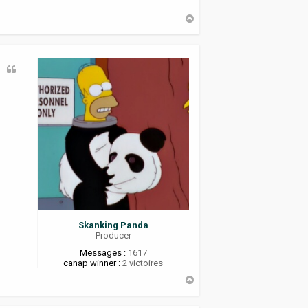
H
a
u
t
Skanking Panda
Producer
Messages :
1617
canap winner :
2 victoires
H
a
u