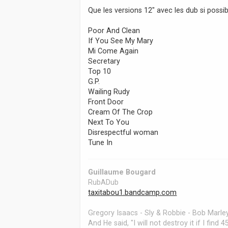
a
Que les versions 12" avec les dub si possib
g
e
Poor And Clean
If You See My Mary
Mi Come Again
Secretary
Top 10
G.P.
Wailing Rudy
Front Door
Cream Of The Crop
Next To You
Disrespectful woman
Tune In
Guillaume Bougard
RubADub
taxitabou1.bandcamp.com
Gregory Isaacs - Sly & Robbie - Bob Marley
And He said, "I will not destroy it if I find