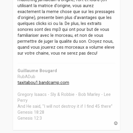
utilisant la matrice d'origine, vous aurez
exactement la meme chose que sur les pressages
d'origine), presente bien plus d'avantages que les
quelques clicks ici ou la. De plus, les extraits
sonores sont des mp3 qui ont pour but de vous
familiariser avec le morceau, et non de vous
permettre de juger la qualite du son. Croyez nous,
quand vous jouerez ces morceaux a volume eleve
sur votre chaine, vous ne serez pas decu!
Guillaume Bougard
RubADub
taxitabou1.bandcamp.com
Gregory Isaacs - Sly & Robbie - Bob Marley - Lee
Perry
And He said, "I will not destroy it if I find 45 there”
Genesis 18:28
Genesis 12:3
H
a
u