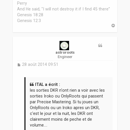
Perry
And He said, "I will not destroy it if I find 45 there”
Genesis 18:28
Genesis 12:3
H
a
u
t
astroroots
Engineer
M
28 août 2014 09:51
e
s
s
a
ITAL a écrit :
g
les sorties DKR n'ont rien a voir avec les
e
sorties Iroko ou OnlyRoots qui passent
par Precise Mastering. Si tu joues un
OnlyRoots ou un Iroko apres un DKR,
c'est le jour et la nuit, les DKR ont
clairement moins de peche et de
volume....