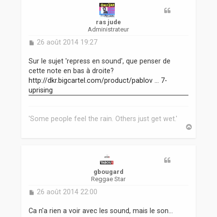
ras jude
Administrateur
M
26 août 2014 19:27
e
s
Sur le sujet 'repress en sound', que penser de
s
cette note en bas à droite?
a
http://dkr.bigcartel.com/product/pablov ... 7-
g
uprising
e
'Some people feel the rain. Others just get wet.'
H
a
u
t
gbougard
Reggae Star
M
26 août 2014 22:00
e
s
Ca n'a rien a voir avec les sound, mais le son...
s