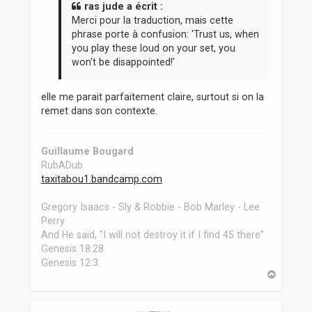
a
ras jude a écrit :
g
Merci pour la traduction, mais cette
e
phrase porte à confusion: 'Trust us, when
you play these loud on your set, you
won't be disappointed!'
elle me parait parfaitement claire, surtout si on la
remet dans son contexte.
Guillaume Bougard
RubADub
taxitabou1.bandcamp.com
Gregory Isaacs - Sly & Robbie - Bob Marley - Lee
Perry
And He said, "I will not destroy it if I find 45 there”
Genesis 18:28
Genesis 12:3
H
a
u
t