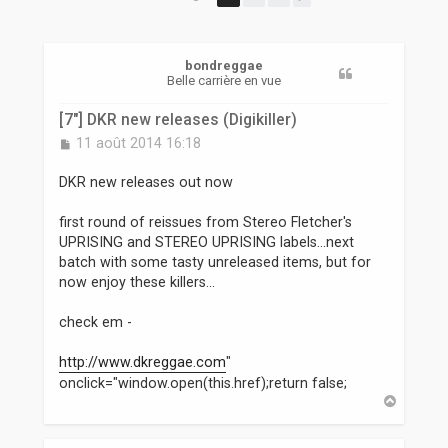
r
bondreggae
Belle carrière en vue
[7"] DKR new releases (Digikiller)
M
11 août 2014 16:18
e
s
DKR new releases out now
s
a
first round of reissues from Stereo Fletcher's
g
UPRISING and STEREO UPRISING labels...next
e
batch with some tasty unreleased items, but for
now enjoy these killers...
check em -
http://www.dkreggae.com
"
onclick="window.open(this.href);return false;
H
a
u
t