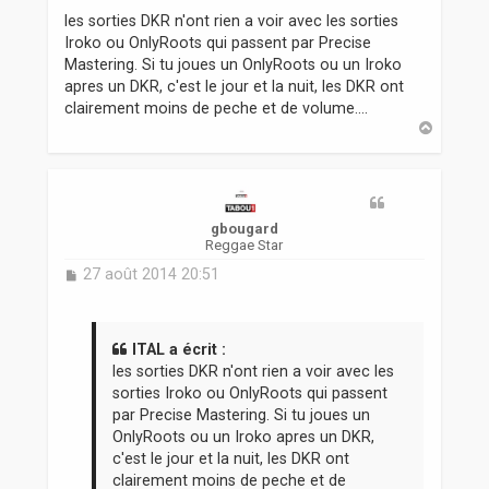
s
les sorties DKR n'ont rien a voir avec les sorties
s
Iroko ou OnlyRoots qui passent par Precise
a
Mastering. Si tu joues un OnlyRoots ou un Iroko
g
apres un DKR, c'est le jour et la nuit, les DKR ont
e
clairement moins de peche et de volume....
H
a
u
t
gbougard
Reggae Star
M
27 août 2014 20:51
e
s
s
a
ITAL a écrit :
g
les sorties DKR n'ont rien a voir avec les
e
sorties Iroko ou OnlyRoots qui passent
par Precise Mastering. Si tu joues un
OnlyRoots ou un Iroko apres un DKR,
c'est le jour et la nuit, les DKR ont
clairement moins de peche et de