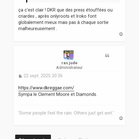
ça c'est clair ! DKR que des press étouffées ou
criardes , après onlyroots et Iroko font
globalement mieux mais pas à chaque sortie
malheureusement .
H
a
u
t
ras jude
Administrateur
M
22 sept. 2025 20:36
e
s
https://www.dkreggae.com/
s
Sympa le Clement Moore et Diamonds.
a
g
e
'Some people feel the rain. Others just get wet.'
H
a
u
t