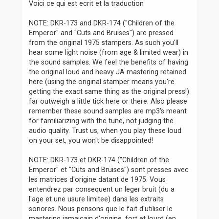
Voici ce qui est ecrit et la traduction
a
g
NOTE: DKR-173 and DKR-174 ("Children of the
e
Emperor" and "Cuts and Bruises") are pressed
from the original 1975 stampers. As such you'll
hear some light noise (from age & limited wear) in
the sound samples. We feel the benefits of having
the original loud and heavy JA mastering retained
here (using the original stamper means you're
getting the exact same thing as the original press!)
far outweigh a little tick here or there. Also please
remember these sound samples are mp3's meant
for familiarizing with the tune, not judging the
audio quality. Trust us, when you play these loud
on your set, you won't be disappointed!
NOTE: DKR-173 et DKR-174 ("Children of the
Emperor" et "Cuts and Bruises") sont presses avec
les matrices d'origine datant de 1975. Vous
entendrez par consequent un leger bruit (du a
l'age et une usure limitee) dans les extraits
sonores. Nous pensons que le fait d'utiliser le
mastering jamaicain d'origine, fort et lourd (en