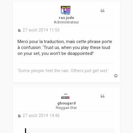
t
ras jude
Administrateur
M
27 août 2014 11:55
e
s
Merci pour la traduction, mais cette phrase porte
s
à confusion: 'Trust us, when you play these loud
a
on your set, you won't be disappointed!'
g
e
'Some people feel the rain. Others just get wet.'
H
a
u
t
gbougard
Reggae Star
M
27 août 2014 14:46
e
s
s