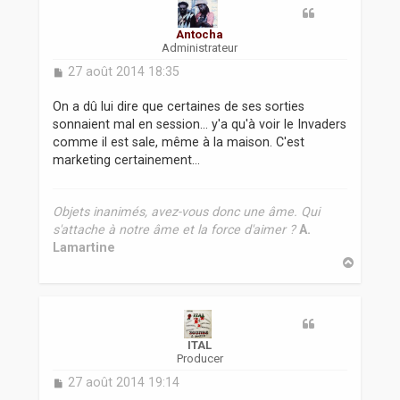
Antocha
Administrateur
M
27 août 2014 18:35
e
s
On a dû lui dire que certaines de ses sorties
s
sonnaient mal en session... y'a qu'à voir le Invaders
a
comme il est sale, même à la maison. C'est
g
marketing certainement...
e
Objets inanimés, avez-vous donc une âme. Qui
s'attache à notre âme et la force d'aimer ?
A.
Lamartine
H
a
u
t
ITAL
Producer
M
27 août 2014 19:14
e